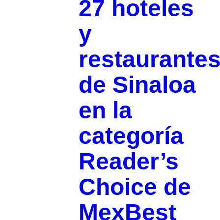
27 hoteles
y
restaurante
de Sinaloa
en la
categoría
Reader’s
Choice de
MexBest