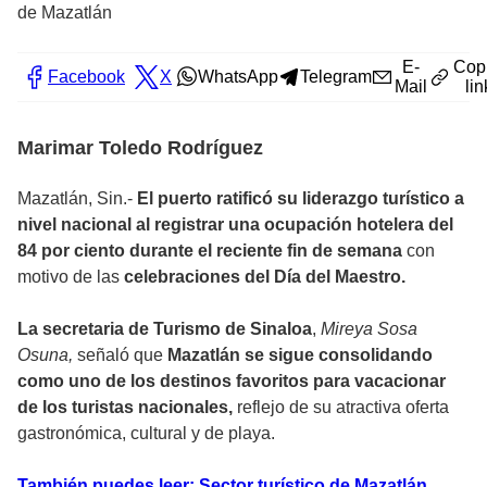
de Mazatlán
E-
Cop
Facebook
X
WhatsApp
Telegram
Mail
lin
Marimar Toledo Rodríguez
Mazatlán, Sin.-
El puerto ratificó su liderazgo turístico a
nivel nacional al registrar una ocupación hotelera del
84 por ciento durante el reciente fin de semana
con
motivo de las
celebraciones del Día del Maestro.
La secretaria de Turismo de Sinaloa
,
Mireya Sosa
Osuna,
señaló que
Mazatlán se sigue consolidando
como uno de los destinos favoritos para vacacionar
de los turistas nacionales,
reflejo de su atractiva oferta
gastronómica, cultural y de playa.
También puedes leer: Sector turístico de Mazatlán