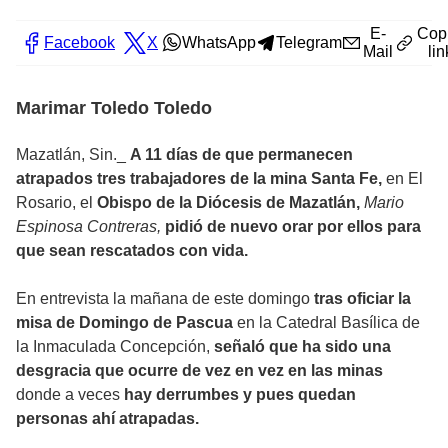
E-
Cop
Facebook
X
WhatsApp
Telegram
Mail
lin
Marimar Toledo Toledo
Mazatlán, Sin._
A 11 días de que permanecen
atrapados tres trabajadores de la mina Santa Fe,
en El
Rosario, el
Obispo de la Diócesis de Mazatlán,
Mario
Espinosa Contreras,
pidió de nuevo orar por ellos para
que sean rescatados con vida.
En entrevista la mañana de este domingo
tras oficiar la
misa de Domingo de Pascua
en la Catedral Basílica de
la Inmaculada Concepción,
señaló que ha sido una
desgracia que ocurre de vez en vez en las minas
donde a veces
hay derrumbes y pues quedan
personas ahí atrapadas.