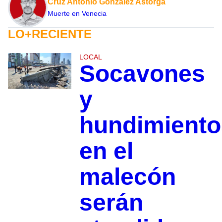
Cruz Antonio González Astorga
Muerte en Venecia
LO+RECIENTE
LOCAL
Socavones
y
hundimiento
en el
malecón
serán