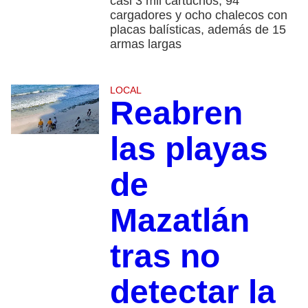
casi 3 mil cartuchos, 94
cargadores y ocho chalecos con
placas balísticas, además de 15
armas largas
LOCAL
Reabren
las playas
de
Mazatlán
tras no
detectar la