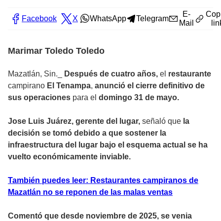
E-
Cop
Facebook
X
WhatsApp
Telegram
Mail
lin
Marimar Toledo Toledo
Mazatlán, Sin._
Después de cuatro años,
el
restaurante
campirano
El Tenampa
,
anunció el cierre definitivo de
sus operaciones
para el
domingo 31 de mayo.
Jose Luis Juárez, gerente del lugar,
señaló que
la
decisión se tomó debido a que sostener la
infraestructura del lugar bajo el esquema actual se ha
vuelto económicamente inviable.
También puedes leer: Restaurantes campiranos de
Mazatlán no se reponen de las malas ventas
Comentó que desde noviembre de 2025, se venia