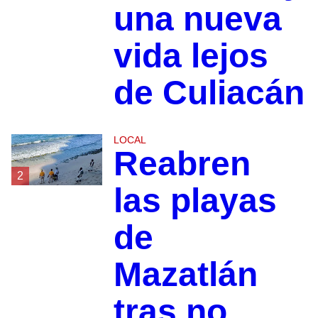
una nueva
vida lejos
de Culiacán
LOCAL
Reabren
2
las playas
de
Mazatlán
tras no