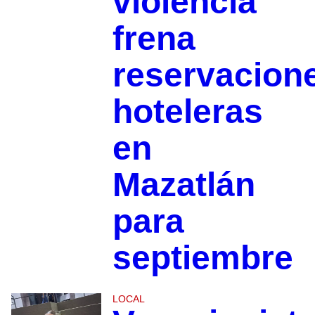
violencia
frena
reservacion
hoteleras
en
Mazatlán
para
septiembre
LOCAL