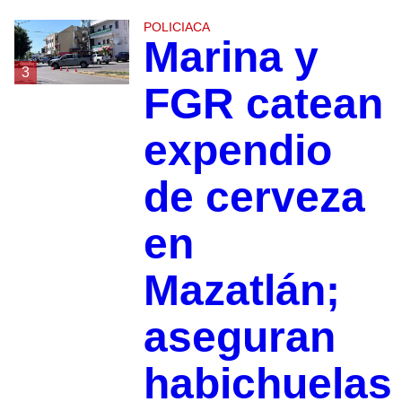
POLICIACA
Marina y
3
FGR catean
expendio
de cerveza
en
Mazatlán;
aseguran
habichuelas