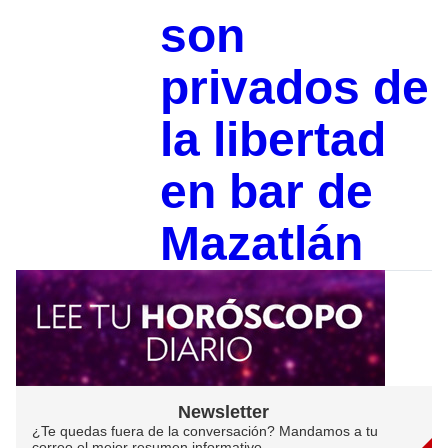
son
privados de
la libertad
en bar de
Mazatlán
Newsletter
¿Te quedas fuera de la conversación? Mandamos a tu
correo el mejor resumen informativo.