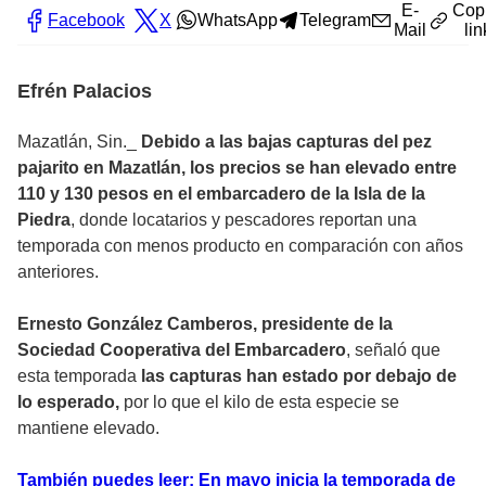
E-
Cop
Facebook
X
WhatsApp
Telegram
Mail
lin
Efrén Palacios
Mazatlán, Sin._
Debido a las bajas capturas del pez
pajarito en Mazatlán, los precios se han elevado entre
110 y 130 pesos en el embarcadero de la Isla de la
Piedra
, donde locatarios y pescadores reportan una
temporada con menos producto en comparación con años
anteriores.
Ernesto González Camberos, presidente de la
Sociedad Cooperativa del Embarcadero
, señaló que
esta temporada
las capturas han estado por debajo de
lo esperado,
por lo que el kilo de esta especie se
mantiene elevado.
También puedes leer: En mayo inicia la temporada de