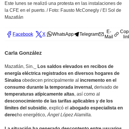
Este lunes se realizó una protesta en las instalaciones de
la CFE en el puerto.
/
Foto: Fausto McConegly / El Sol de
Mazatlán
E-
Cop
Facebook
X
WhatsApp
Telegram
Mail
lin
Carla González
Mazatlán, Sin._
Los saldos elevados en recibos de
energía eléctrica registrados en diversos hogares de
Sinaloa
obedecen principalmente al
incremento en el
consumo durante la temporada invernal,
derivado de
temperaturas atípicamente altas
, así como al
desconocimiento de las tarifas aplicables y de los
límites del subsidio
, explicó el
abogado especialista en
derec
ho energético,
Ángel López Alamilla.
La situación ha generado descontento entre usuarios