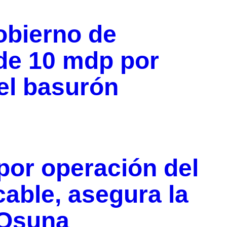
obierno de
de 10 mdp por
 el basurón
por operación del
cable, asegura la
 Osuna