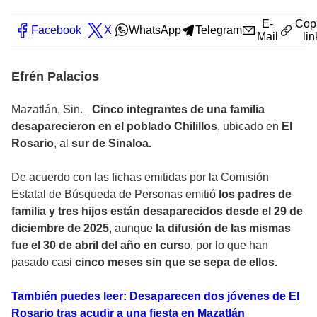
E-
Cop
Facebook
X
WhatsApp
Telegram
Mail
lin
Efrén Palacios
Mazatlán, Sin._
Cinco integrantes de una familia
desaparecieron en el poblado Chilillos
, ubicado en
El
Rosario
, al
sur de Sinaloa.
De acuerdo con las fichas emitidas por la Comisión
Estatal de Búsqueda de Personas emitió
los padres de
familia y tres hijos están desaparecidos desde el 29 de
diciembre de 2025
, aunque
la difusión de las mismas
fue el 30 de abril del año en curs
o, por lo que han
pasado casi
cinco meses sin que se sepa de ellos.
También puedes leer: Desaparecen dos jóvenes de El
Rosario tras acudir a una fiesta en Mazatlán