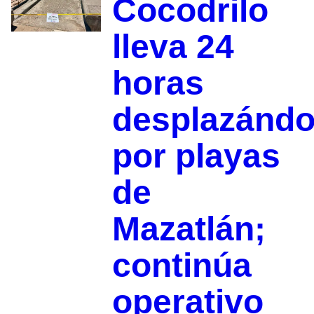
Cocodrilo
lleva 24
horas
desplazánd
por playas
de
Mazatlán;
continúa
operativo