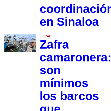
coordinació
en Sinaloa
LOCAL
Zafra
camaronera
son
mínimos
los barcos
que