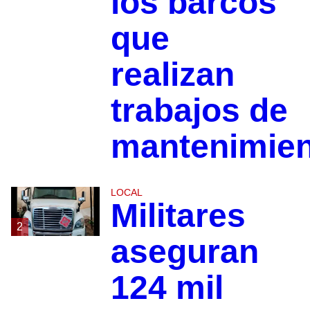
los barcos
que
realizan
trabajos de
mantenimie
LOCAL
Militares
2
aseguran
124 mil