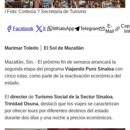
/
Foto: Cortesía ? Secretaría de Turismo
E-
Cop
Facebook
X
WhatsApp
Telegram
Mail
lin
Marimar Toledo │ El Sol de Mazatlán
Mazatlán, Sin. - El próximo fin de semana arrancará la
segunda etapa del programa
Viajando Puro Sinaloa
con
cinco rutas, como parte de la reactivación económica del
estado.
El
director
de
Turismo Social de la Sectur Sinaloa
,
Trinidad Osuna
, destacó que los viajes se caracterizan
por ofrecer tours por diferentes destinos del estado
durante dos días y una noche a precios económicos.