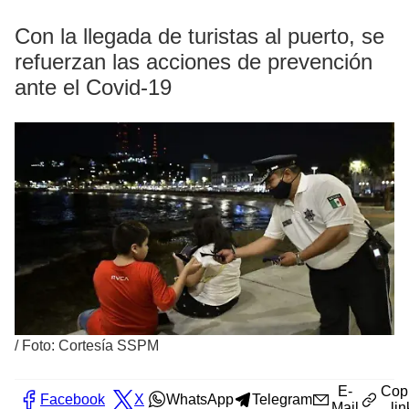
Con la llegada de turistas al puerto, se
refuerzan las acciones de prevención
ante el Covid-19
/
Foto: Cortesía SSPM
E-
Cop
Facebook
X
WhatsApp
Telegram
Mail
lin