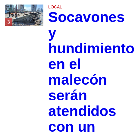
LOCAL
Socavones
3
y
hundimiento
en el
malecón
serán
atendidos
con un