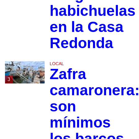
habichuelas
en la Casa
Redonda
LOCAL
Zafra
3
camaronera
son
mínimos
los barcos