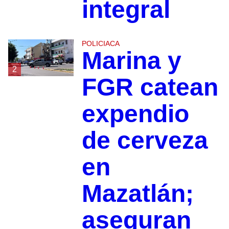
integral
POLICIACA
Marina y
2
FGR catean
expendio
de cerveza
en
Mazatlán;
aseguran