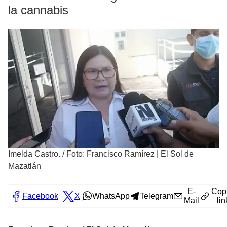
la cannabis
Imelda Castro.
/
Foto: Francisco Ramírez | El Sol de
Mazatlán
E-
Cop
Facebook
X
WhatsApp
Telegram
Mail
lin