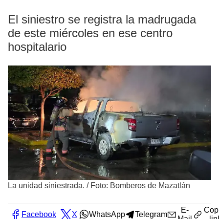
El siniestro se registra la madrugada
de este miércoles en ese centro
hospitalario
La unidad siniestrada.
/
Foto: Bomberos de Mazatlán
E-
Cop
Facebook
X
WhatsApp
Telegram
Mail
lin