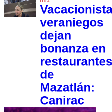
LOCAL
Vacacionist
veraniegos
dejan
bonanza en
restaurante
de
Mazatlán:
Canirac