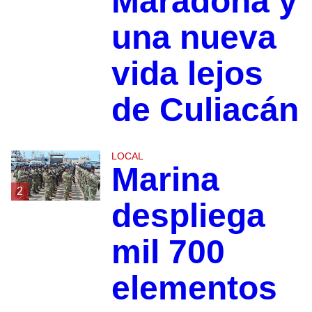
Maradona y
una nueva
vida lejos
de Culiacán
LOCAL
Marina
2
despliega
mil 700
elementos