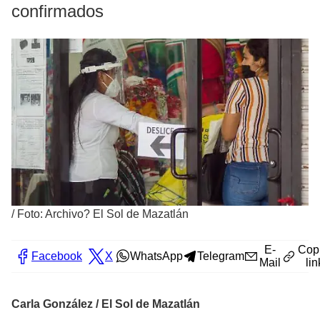
confirmados
/
Foto: Archivo? El Sol de Mazatlán
E-
Cop
Facebook
X
WhatsApp
Telegram
Mail
lin
Carla González / El Sol de Mazatlán