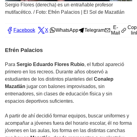
Sergio Flores (derecha) es un entrañable profesor
mutifacético.
/
Foto: Efrén Palacios | El Sol de Mazatlán
E-
Cop
Facebook
X
WhatsApp
Telegram
Mail
lin
Efrén Palacios
Para
Sergio Eduardo Flores Rubio
, el futbol apareció
primero en los recreos. Durante años observó a
estudiantes de los distintos planteles del
Conalep
Mazatlán
jugar con balones improvisados, sin
entrenadores, sin clases de educación física y sin
espacios deportivos suficientes.
A partir de ahí decidió formar equipos, buscar uniformes y
acompañar a jóvenes fuera del horario escolar, él no forma
jóvenes en las aulas, los forma en las distintas canchas