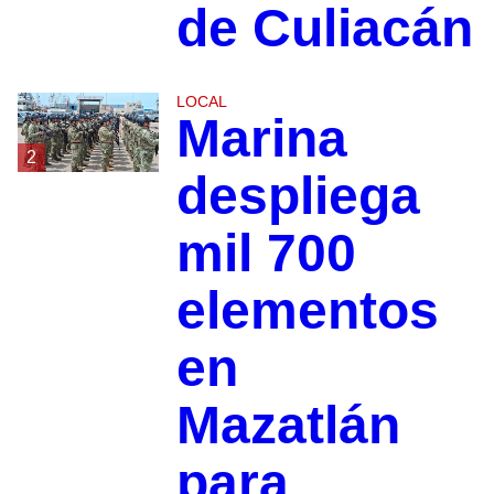
de Culiacán
LOCAL
Marina
2
despliega
mil 700
elementos
en
Mazatlán
para