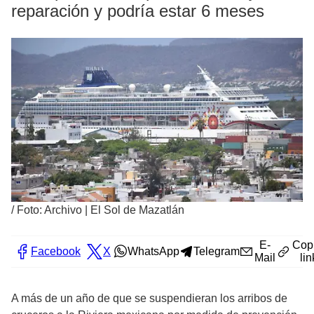
reparación y podría estar 6 meses
/
Foto: Archivo | El Sol de Mazatlán
E-
Cop
Facebook
X
WhatsApp
Telegram
Mail
lin
A más de un año de que se suspendieran los arribos de