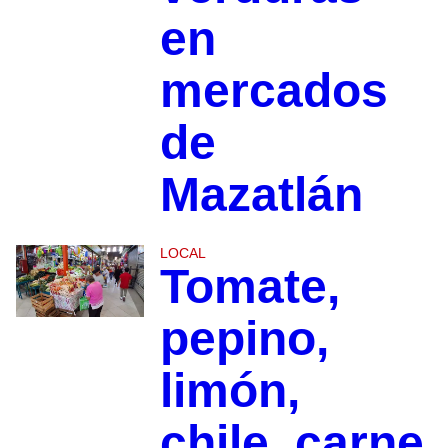
en
mercados
de
Mazatlán
LOCAL
Tomate,
pepino,
limón,
chile, carne