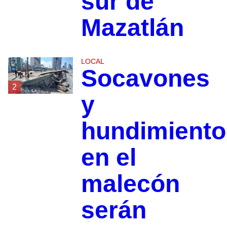
sur de
Mazatlán
LOCAL
Socavones
2
y
hundimiento
en el
malecón
serán