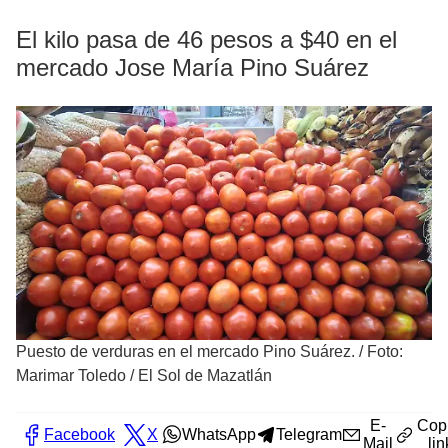
El kilo pasa de 46 pesos a $40 en el
mercado Jose María Pino Suárez
Puesto de verduras en el mercado Pino Suárez.
/
Foto:
Marimar Toledo / El Sol de Mazatlán
E-
Cop
Facebook
X
WhatsApp
Telegram
Mail
lin