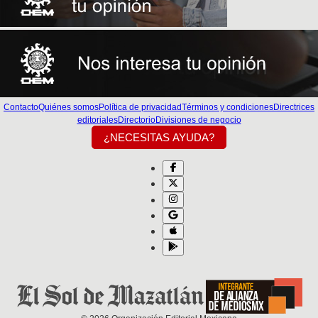
Contacto
Quiénes somos
Política de privacidad
Términos y condiciones
Directrices
editoriales
Directorio
Divisiones de negocio
¿NECESITAS AYUDA?