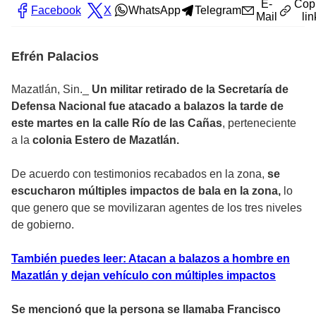
E-
Cop
Facebook
X
WhatsApp
Telegram
Mail
lin
Efrén Palacios
Mazatlán, Sin._
Un militar retirado de la Secretaría de
Defensa Nacional fue atacado a balazos la tarde de
este martes en la calle Río de las Cañas
, perteneciente
a la
colonia Estero de Mazatlán.
De acuerdo con testimonios recabados en la zona,
se
escucharon múltiples impactos de bala en la zona,
lo
que genero que se movilizaran agentes de los tres niveles
de gobierno.
También puedes leer: Atacan a balazos a hombre en
Mazatlán y dejan vehículo con múltiples impactos
Se mencionó que la persona se llamaba Francisco