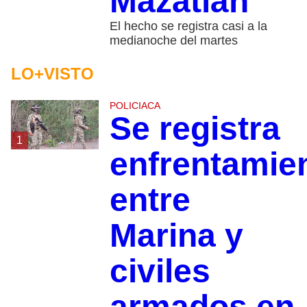
Mazatlán
El hecho se registra casi a la
medianoche del martes
LO+VISTO
POLICIACA
Se registra
1
enfrentamie
entre
Marina y
civiles
armados en