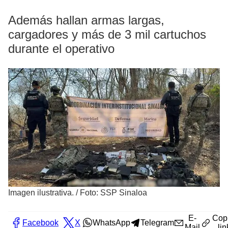
Además hallan armas largas,
cargadores y más de 3 mil cartuchos
durante el operativo
Imagen ilustrativa.
/
Foto: SSP Sinaloa
E-
Cop
Facebook
X
WhatsApp
Telegram
Mail
lin