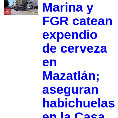
Marina y
3
FGR catean
expendio
de cerveza
en
Mazatlán;
aseguran
habichuelas
en la Casa