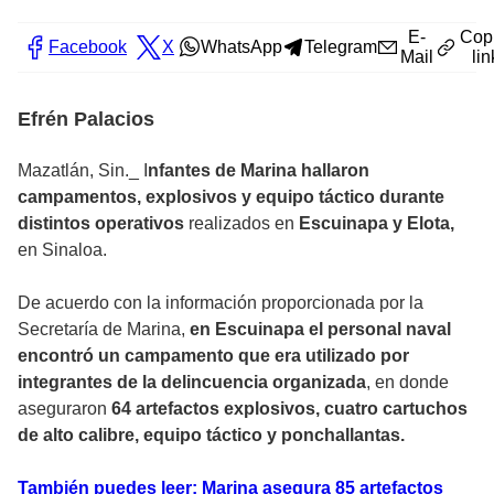
E-
Cop
Facebook
X
WhatsApp
Telegram
Mail
lin
Efrén Palacios
Mazatlán, Sin._ I
nfantes de Marina hallaron
campamentos, explosivos y equipo táctico durante
distintos operativos
realizados en
Escuinapa y Elota,
en Sinaloa.
De acuerdo con la información proporcionada por la
Secretaría de Marina,
en Escuinapa el personal naval
encontró un campamento que era utilizado por
integrantes de la delincuencia organizada
, en donde
aseguraron
64 artefactos explosivos, cuatro cartuchos
de alto calibre, equipo táctico y ponchallantas.
También puedes leer: Marina asegura 85 artefactos