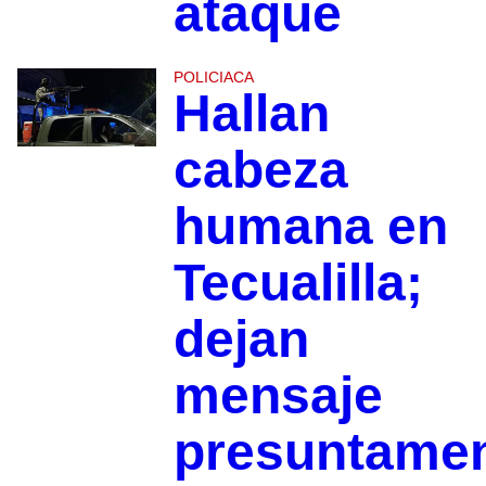
ataque
POLICIACA
Hallan
cabeza
humana en
Tecualilla;
dejan
mensaje
presuntame