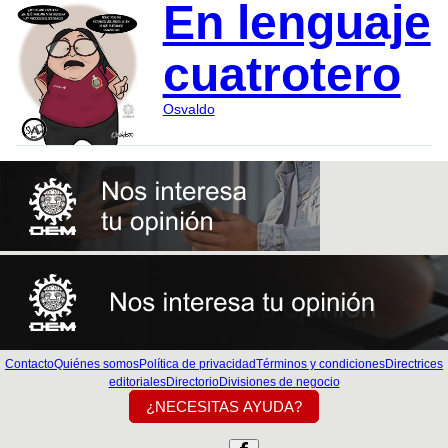
En lenguaje
cuatrotero
Osvaldo
Contacto
Quiénes somos
Política de privacidad
Términos y condiciones
Directrices
editoriales
Directorio
Divisiones de negocio
¿NECESITAS AYUDA?