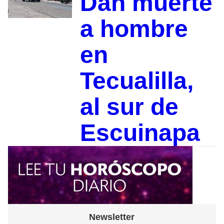
Dan muerte
a hombre
en
Tecualilla,
al sur de
Escuinapa
Newsletter