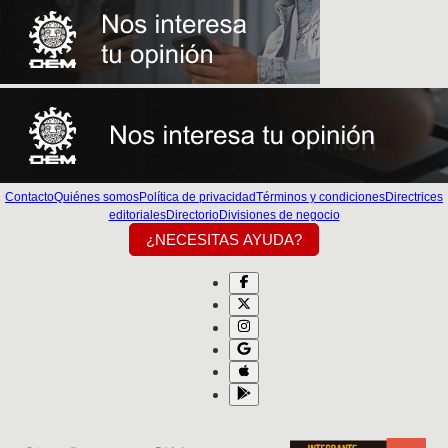
Contacto
Quiénes somos
Política de privacidad
Términos y condiciones
Directrices
editoriales
Directorio
Divisiones de negocio
¿NECESITAS AYUDA?