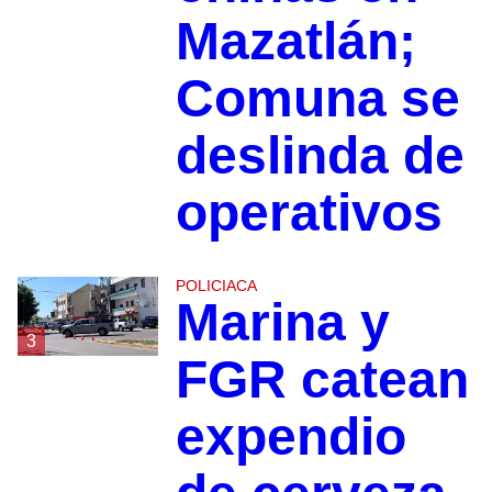
Mazatlán;
Comuna se
deslinda de
operativos
POLICIACA
Marina y
3
FGR catean
expendio