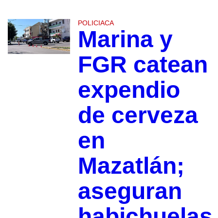
POLICIACA
Marina y
FGR catean
expendio
de cerveza
en
Mazatlán;
aseguran
habichuelas