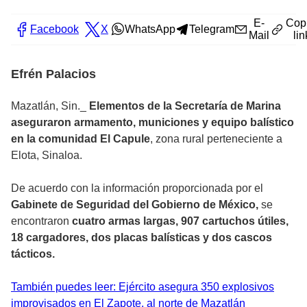
E-
Cop
Facebook
X
WhatsApp
Telegram
Mail
lin
Efrén Palacios
Mazatlán, Sin._
Elementos de la Secretaría de Marina
aseguraron armamento, municiones y equipo balístico
en la comunidad El Capule
, zona rural perteneciente a
Elota, Sinaloa.
De acuerdo con la información proporcionada por el
Gabinete de Seguridad del Gobierno de México,
se
encontraron
cuatro armas largas, 907 cartuchos útiles,
18 cargadores, dos placas balísticas y dos cascos
tácticos.
También puedes leer: Ejército asegura 350 explosivos
improvisados en El Zapote, al norte de Mazatlán