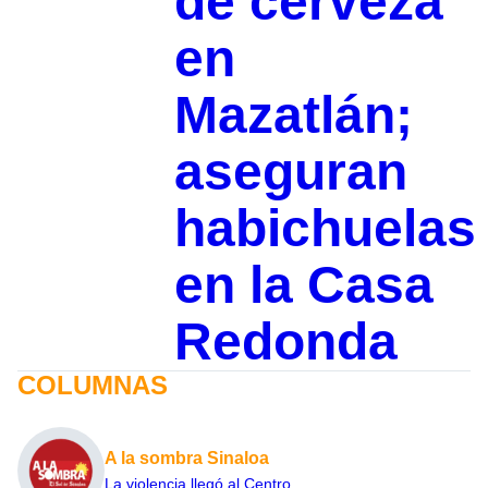
de cerveza
en
Mazatlán;
aseguran
habichuelas
en la Casa
Redonda
COLUMNAS
A la sombra Sinaloa
La violencia llegó al Centro