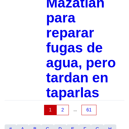
Mazatlán
para
reparar
fugas de
agua, pero
tardan en
taparlas
...
1
2
61