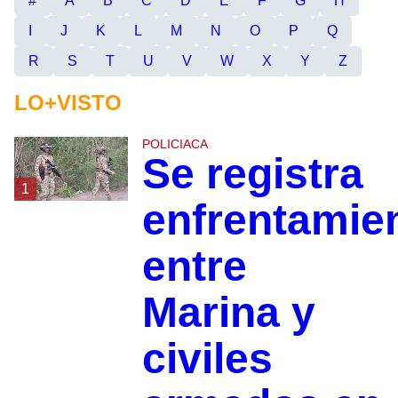
#
A
B
C
D
E
F
G
H
I
J
K
L
M
N
O
P
Q
R
S
T
U
V
W
X
Y
Z
LO+VISTO
POLICIACA
Se registra
1
enfrentamie
entre
Marina y
civiles