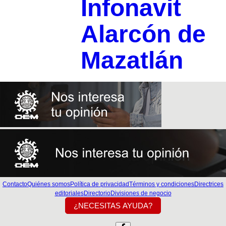
Infonavit
Alarcón de
Mazatlán
Contacto
Quiénes somos
Política de privacidad
Términos y condiciones
Directrices
editoriales
Directorio
Divisiones de negocio
¿NECESITAS AYUDA?