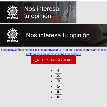
Contacto
Quiénes somos
Política de privacidad
Términos y condiciones
Directrices
editoriales
Directorio
Divisiones de negocio
¿NECESITAS AYUDA?