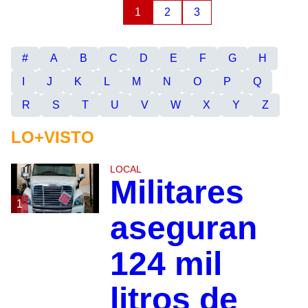
1
2
3
#
A
B
C
D
E
F
G
H
I
J
K
L
M
N
O
P
Q
R
S
T
U
V
W
X
Y
Z
LO+VISTO
LOCAL
Militares
1
aseguran
124 mil
litros de