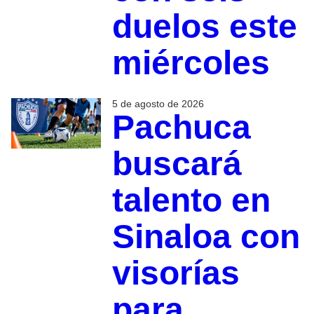
duelos este
miércoles
5 de agosto de 2026
Pachuca
buscará
talento en
Sinaloa con
visorías
para