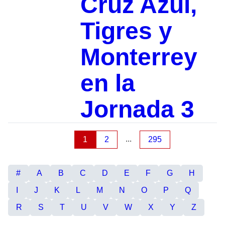
Cruz Azul,
Tigres y
Monterrey
en la
Jornada 3
...
1
2
295
#
A
B
C
D
E
F
G
H
I
J
K
L
M
N
O
P
Q
R
S
T
U
V
W
X
Y
Z