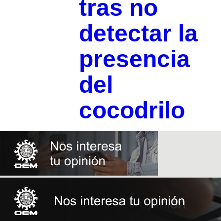
tras no
detectar la
presencia
del
cocodrilo