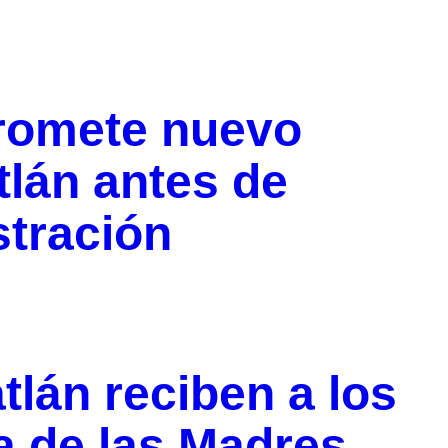
promete nuevo
lán antes de
stración
lán reciben a los
ía de las Madres