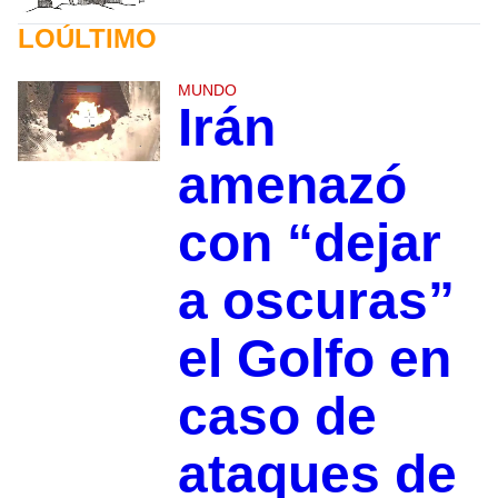
LOÚLTIMO
MUNDO
Irán
amenazó
con “dejar
a oscuras”
el Golfo en
caso de
ataques de