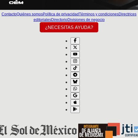
Contacto
Quiénes somos
Política de privacidad
Términos y condiciones
Directrices
editoriales
Directorio
Divisiones de negocio
¿NECESITAS AYUDA?