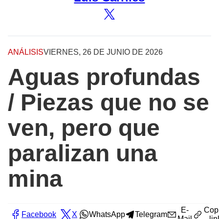
ANÁLISIS
VIERNES, 26 DE JUNIO DE 2026
Aguas profundas
/ Piezas que no se
ven, pero que
paralizan una
mina
E-
Cop
Facebook
X
WhatsApp
Telegram
Mail
lin