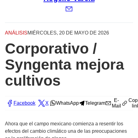
ANÁLISIS
MIÉRCOLES, 20 DE MAYO DE 2026
Corporativo /
Syngenta mejora
cultivos
E-
Cop
Facebook
X
WhatsApp
Telegram
Mail
lin
Ahora que el campo mexicano comienza a resentir los
efectos del cambio climático una de las preocupaciones