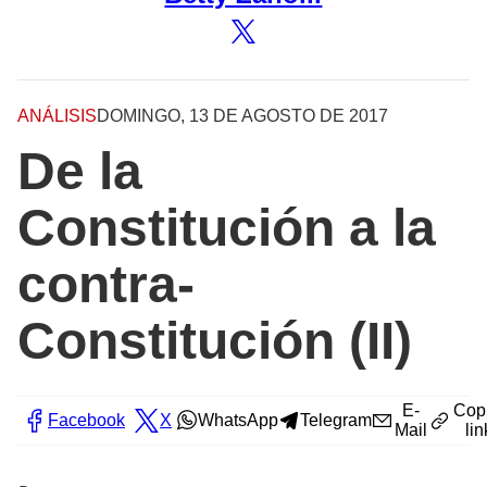
ANÁLISIS
DOMINGO, 13 DE AGOSTO DE 2017
De la
Constitución a la
contra-
Constitución (II)
E-
Cop
Facebook
X
WhatsApp
Telegram
Mail
lin