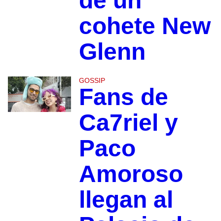
de un
cohete New
Glenn
GOSSIP
Fans de
Ca7riel y
Paco
Amoroso
llegan al