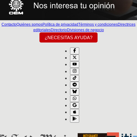
Contacto
Quiénes somos
Política de privacidad
Términos y condiciones
Directrices
editoriales
Directorio
Divisiones de negocio
¿NECESITAS AYUDA?