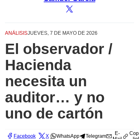
ANÁLISIS
JUEVES, 7 DE MAYO DE 2026
El observador /
Hacienda
necesita un
auditor… y no
uno de cartón
E-
Cop
Facebook
X
WhatsApp
Telegram
Mail
lin