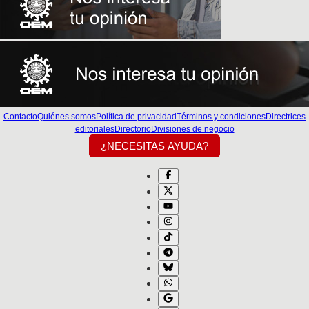
Contacto
Quiénes somos
Política de privacidad
Términos y condiciones
Directrices
editoriales
Directorio
Divisiones de negocio
¿NECESITAS AYUDA?