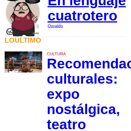
En lenguaje
cuatrotero
Osvaldo
LOÚLTIMO
CULTURA
Recomendac
culturales:
expo
nostálgica,
teatro