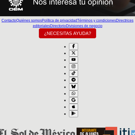
Contacto
Quiénes somos
Política de privacidad
Términos y condiciones
Directrices
editoriales
Directorio
Divisiones de negocio
¿NECESITAS AYUDA?