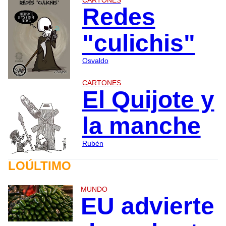
CARTONES
Redes
"culichis"
Osvaldo
CARTONES
El Quijote y
la manche
Rubén
LOÚLTIMO
MUNDO
EU advierte