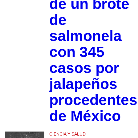
de un brote
de
salmonela
con 345
casos por
jalapeños
procedentes
de México
CIENCIA Y SALUD