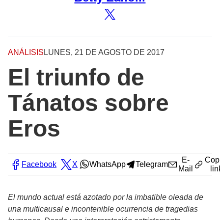
ANÁLISIS
LUNES, 21 DE AGOSTO DE 2017
El triunfo de
Tánatos sobre
Eros
E-
Cop
Facebook
X
WhatsApp
Telegram
Mail
lin
El mundo actual está azotado por la imbatible oleada de
una multicausal e incontenible ocurrencia de tragedias