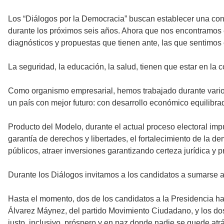
Los “Diálogos por la Democracia” buscan establecer una con
durante los próximos seis años. Ahora que nos encontramos e
diagnósticos y propuestas que tienen ante, las que sentimos
La seguridad, la educación, la salud, tienen que estar en la
Como organismo empresarial, hemos trabajado durante varios
un país con mejor futuro: con desarrollo económico equilibr
Producto del Modelo, durante el actual proceso electoral imp
garantía de derechos y libertades, el fortalecimiento de la de
públicos, atraer inversiones garantizando certeza jurídica y 
Durante los Diálogos invitamos a los candidatos a sumarse a e
Hasta el momento, dos de los candidatos a la Presidencia ha
Álvarez Máynez, del partido Movimiento Ciudadano, y los do
justo, inclusivo, próspero y en paz donde nadie se quede atrá