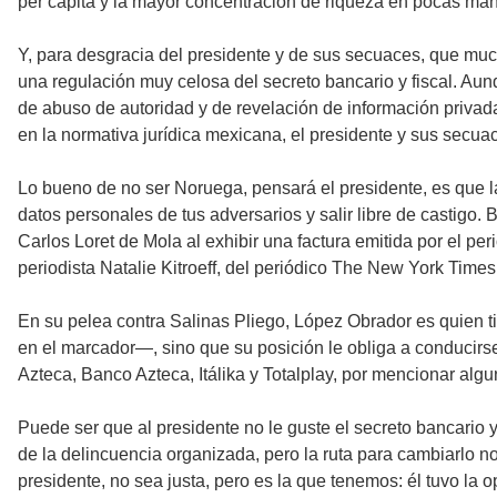
per cápita y la mayor concentración de riqueza en pocas ma
Y, para desgracia del presidente y de sus secuaces, que mu
una regulación muy celosa del secreto bancario y fiscal. Aun
de abuso de autoridad y de revelación de información privad
en la normativa jurídica mexicana, el presidente y sus secuac
Lo bueno de no ser Noruega, pensará el presidente, es que l
datos personales de tus adversarios y salir libre de castigo. 
Carlos Loret de Mola al exhibir una factura emitida por el pe
periodista Natalie Kitroeff, del periódico The New York Times,
En su pelea contra Salinas Pliego, López Obrador es quien ti
en el marcador—, sino que su posición le obliga a conducirs
Azteca, Banco Azteca, Itálika y Totalplay, por mencionar al
Puede ser que al presidente no le guste el secreto bancario y
de la delincuencia organizada, pero la ruta para cambiarlo no
presidente, no sea justa, pero es la que tenemos: él tuvo la o