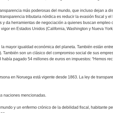
transparencia más poderosas del mundo, que incluso dejan a di
transparencia tributaria nórdica es reducir la evasión fiscal y e
 y da herramientas de negociación a quienes buscan empleo o u
 vigor en Estados Unidos (California, Washington y Nueva York)
 la mayor igualdad económica del planeta. También están entre l
). También son un clásico del compromiso social de sus empresa
3 había pagado 54 millones de euros en impuestos: “Hemos rec
persona en Noruega está vigente desde 1863. La ley de transpar
ras naciones mencionadas.
undo y un enfermo crónico de la debilidad fiscal, habitante per