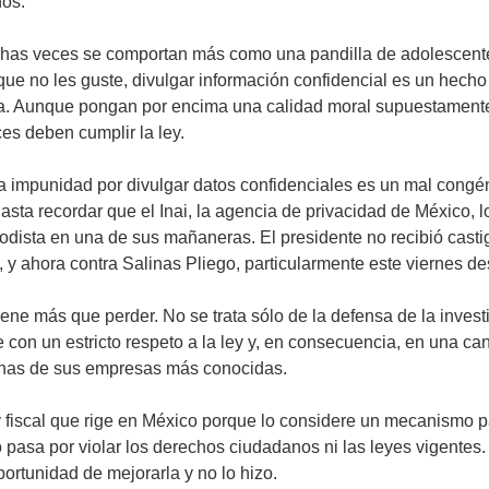
nos.
chas veces se comportan más como una pandilla de adolescente
que no les guste, divulgar información confidencial es un hech
a. Aunque pongan por encima una calidad moral supuestamente s
es deben cumplir la ley.
a impunidad por divulgar datos confidenciales es un mal congén
Basta recordar que el Inai, la agencia de privacidad de México, l
riodista en una de sus mañaneras. El presidente no recibió castig
 y ahora contra Salinas Pliego, particularmente este viernes des
ene más que perder. No se trata sólo de la defensa de la inves
e con un estricto respeto a la ley y, en consecuencia, en una 
gunas de sus empresas más conocidas.
 fiscal que rige en México porque lo considere un mecanismo par
 pasa por violar los derechos ciudadanos ni las leyes vigentes.
portunidad de mejorarla y no lo hizo.