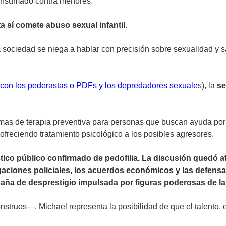
nsumado contra menores.
 sí comete abuso sexual infantil.
 sociedad se niega a hablar con precisión sobre sexualidad y s
con los pederastas o PDFs y los depredadores sexuale
s
), la
se
s de terapia preventiva para personas que buscan ayuda por s
l ofreciendo tratamiento psicológico a los posibles agresores.
ico público confirmado de pedofilia. La discusión quedó at
tigaciones policiales, los acuerdos económicos y las defens
ña de desprestigio impulsada por figuras poderosas de la 
struos—, Michael representa la posibilidad de que el talento, 