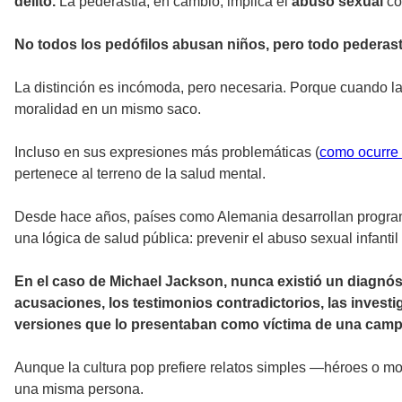
delito.
La pederastia, en cambio, implica el
abuso sexual
co
No todos los pedófilos abusan niños, pero todo pederasta
La distinción es incómoda, pero necesaria. Porque cuando la
moralidad en un mismo saco.
Incluso en sus expresiones más problemáticas (
como ocurre 
pertenece al terreno de la salud mental.
Desde hace años, países como Alemania desarrollan programa
una lógica de salud pública: prevenir el abuso sexual infanti
En el caso de Michael Jackson, nunca existió un diagnóst
acusaciones, los testimonios contradictorios, las inves
versiones que lo presentaban como víctima de una campa
Aunque la cultura pop prefiere relatos simples —héroes o mon
una misma persona.