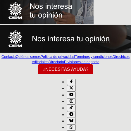
Contacto
Quiénes somos
Política de privacidad
Términos y condiciones
Directrices
editoriales
Directorio
Divisiones de negocio
¿NECESITAS AYUDA?