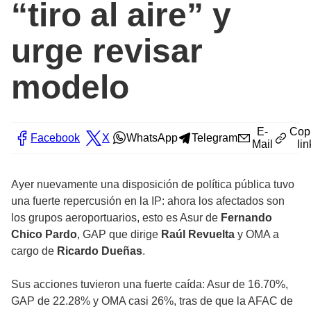
“tiro al aire” y
urge revisar
modelo
E-
Cop
Facebook
X
WhatsApp
Telegram
Mail
lin
Ayer nuevamente una disposición de política pública tuvo
una fuerte repercusión en la IP: ahora los afectados son
los grupos aeroportuarios, esto es Asur de
Fernando
Chico Pardo
, GAP que dirige
Raúl Revuelta
y OMA a
cargo de
Ricardo Dueñas
.
Sus acciones tuvieron una fuerte caída: Asur de 16.70%,
GAP de 22.28% y OMA casi 26%, tras de que la AFAC de