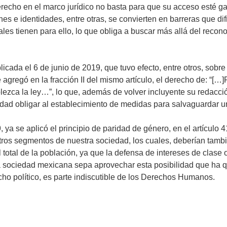
echo en el marco jurídico no basta para que su acceso esté gar
ones e identidades, entre otras, se convierten en barreras que d
ales tienen para ello, lo que obliga a buscar más allá del rec
cada el 6 de junio de 2019, que tuvo efecto, entre otros, sobre
 agregó en la fracción II del mismo artículo, el derecho de: “[
ezca la ley…”, lo que, además de volver incluyente su redacción,
lidad obligar al establecimiento de medidas para salvaguardar 
a se aplicó el principio de paridad de género, en el artículo 41
tros segmentos de nuestra sociedad, los cuales, deberían tambi
 total de la población, ya que la defensa de intereses de clas
a sociedad mexicana sepa aprovechar esta posibilidad que ha qu
cho político, es parte indiscutible de los Derechos Humanos.