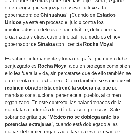
acarreados de otras partes del país, dijo: “Será juzgado
quien tenga que ser juzgado, y eso incluye a la
gobernadora de
Chihuahua
”. ¡Cuando en
Estados
Unidos
ya está en proceso el juicio contra los
involucrados en delitos de narcotráfico, delincuencia
organizada y otros, cuyo principal inculpado es el hoy
gobernador de
Sinaloa
con licencia
Rocha Moya
!
Es sabido, internamente y fuera del país, que quien debe
ser juzgado es
Rocha Moya
, a quien protegen como si en
ello les fuera la vida, sin percatarse que de ello también se
dan cuenta en el extranjero. Como también se sabe que
el
régimen obradorista entregó la soberanía
, que por
mandato constitucional pertenece al pueblo, al crimen
organizado. En este contexto, las balandronadas de la
mandataria, además de ridículas, son grotescas. Sale
sobrando gritar que “
México no se doblega ante las
potencias extrajeras
”, cuando está doblegado a las
mafias del crimen organizado, las cuales no cesan de