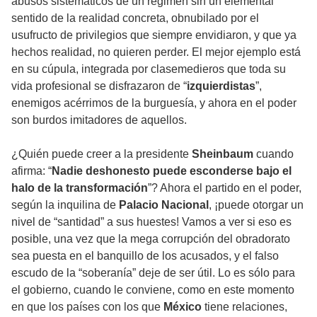
abusos sistemáticos de un régimen sin un elemental
sentido de la realidad concreta, obnubilado por el
usufructo de privilegios que siempre envidiaron, y que ya
hechos realidad, no quieren perder. El mejor ejemplo está
en su cúpula, integrada por clasemedieros que toda su
vida profesional se disfrazaron de “
izquierdistas
”,
enemigos acérrimos de la burguesía, y ahora en el poder
son burdos imitadores de aquellos.
¿Quién puede creer a la presidente
Sheinbaum
cuando
afirma: “
Nadie deshonesto puede esconderse bajo el
halo de la transformación
”? Ahora el partido en el poder,
según la inquilina de
Palacio Nacional
, ¡puede otorgar un
nivel de “santidad” a sus huestes! Vamos a ver si eso es
posible, una vez que la mega corrupción del obradorato
sea puesta en el banquillo de los acusados, y el falso
escudo de la “soberanía” deje de ser útil. Lo es sólo para
el gobierno, cuando le conviene, como en este momento
en que los países con los que
México
tiene relaciones,