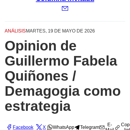
ANÁLISIS
MARTES, 19 DE MAYO DE 2026
Opinion de
Guillermo Fabela
Quiñones /
Demagogia como
estrategia
E-
Cop
Facebook
X
WhatsApp
Telegram
Mail
lin