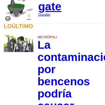
gate
Osvaldo
LOÚLTIMO
METRÓPOLI
La
contaminaci
por
bencenos
podría