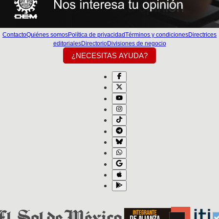
Contacto
Quiénes somos
Política de privacidad
Términos y condiciones
Directrices
editoriales
Directorio
Divisiones de negocio
¿NECESITAS AYUDA?