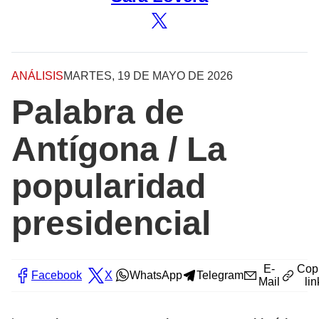
ANÁLISIS
MARTES, 19 DE MAYO DE 2026
Palabra de
Antígona / La
popularidad
presidencial
E-
Cop
Facebook
X
WhatsApp
Telegram
Mail
lin