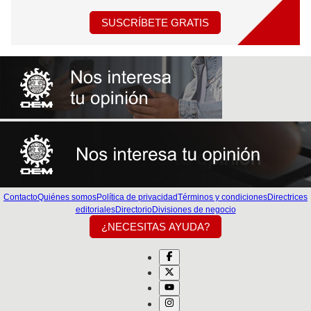
SUSCRÍBETE GRATIS
Contacto
Quiénes somos
Política de privacidad
Términos y condiciones
Directrices
editoriales
Directorio
Divisiones de negocio
¿NECESITAS AYUDA?