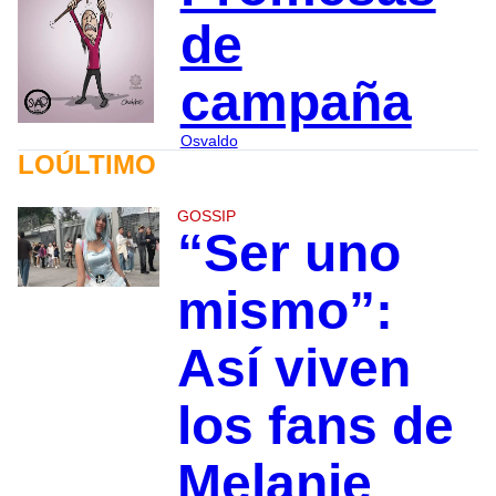
de
campaña
Osvaldo
LOÚLTIMO
GOSSIP
“Ser uno
mismo”:
Así viven
los fans de
Melanie