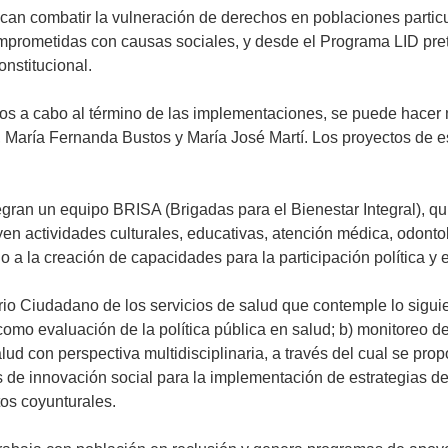
n combatir la vulneración de derechos en poblaciones particul
mprometidas con causas sociales, y desde el Programa LID pret
nstitucional.
os a cabo al término de las implementaciones, se puede hacer 
, María Fernanda Bustos y María José Martí. Los proyectos de es
tegran un equipo BRISA (Brigadas para el Bienestar Integral),
en actividades culturales, educativas, atención médica, odontol
a la creación de capacidades para la participación política y el
rio Ciudadano de los servicios de salud que contemple lo siguie
como evaluación de la política pública en salud; b) monitoreo d
alud con perspectiva multidisciplinaria, a través del cual se pro
de innovación social para la implementación de estrategias de 
tos coyunturales.