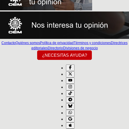
Contacto
Quiénes somos
Política de privacidad
Términos y condiciones
Directrices
editoriales
Directorio
Divisiones de negocio
¿NECESITAS AYUDA?