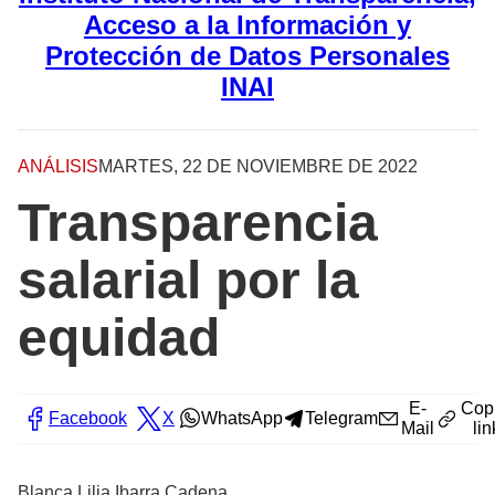
Acceso a la Información y
Protección de Datos Personales
INAI
ANÁLISIS
MARTES, 22 DE NOVIEMBRE DE 2022
Transparencia
salarial por la
equidad
E-
Cop
Facebook
X
WhatsApp
Telegram
Mail
lin
Blanca Lilia Ibarra Cadena