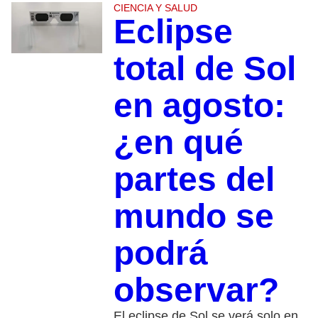
CIENCIA Y SALUD
Eclipse
total de Sol
en agosto:
¿en qué
partes del
mundo se
podrá
observar?
El eclipse de Sol se verá solo en