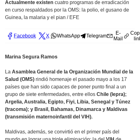
Actualmente existen
cuatro programas de erradicación
en curso respaldados por la OMS: la polio, el gusano de
Guinea, la malaria y el pian
/
EFE
E-
Cop
Facebook
X
WhatsApp
Telegram
Mail
lin
Marina Segura Ramos
La
Asamblea General de la Organización Mundial de la
Salud (OMS)
rindió homenaje el pasado mayo a los 17
países que han sido capaces de poner punto final a un
grupo de siete enfermedades, entre ellos
Chile (lepra);
Argelia, Australia, Egipto, Fiyi, Libia, Senegal y Túnez
(tracoma); y Brasil, Bahamas, Dinamarca y Maldivas
(transmisión maternoinfantil del VIH).
Maldivas, además, se convirtió en el primer país del
mundo en lograr una triple eliminación: la del
VIH
de