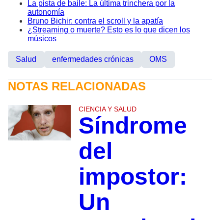
La pista de baile: La última trinchera por la
autonomía
Bruno Bichir: contra el scroll y la apatía
¿Streaming o muerte? Esto es lo que dicen los
músicos
Salud
enfermedades crónicas
OMS
NOTAS RELACIONADAS
CIENCIA Y SALUD
Síndrome
del
impostor:
Un