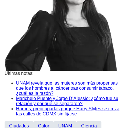
Últimas notas:
UNAM revela que las mujeres son más propensas
que los hombres al cáncer tras consumir tabaco,
¿cuál es la razón?
Marichelo Puente y Jorge D’Alessio: ¿cómo fue su
relación y por qué se separaron?
Harries, preocupadas porque Harry Styles se cruza
las calles de CDMX sin fijarse
Ciudades
Calor
UNAM
Ciencia