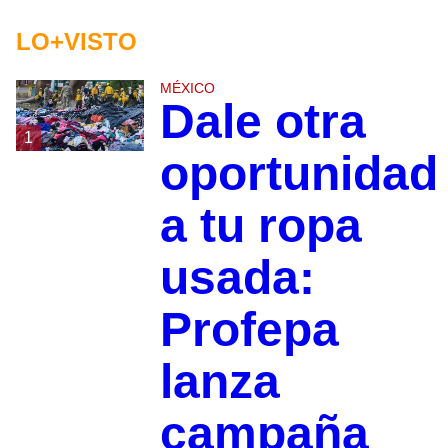
LO+VISTO
MÉXICO
Dale otra
1
oportunidad
a tu ropa
usada:
Profepa
lanza
campaña