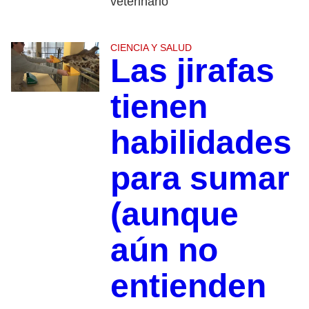
veterinario
CIENCIA Y SALUD
Las jirafas
tienen
habilidades
para sumar
(aunque
aún no
entienden