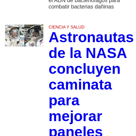
el ADN de bacteriófagos para
combatir bacterias dañinas
CIENCIA Y SALUD
Astronautas
de la NASA
concluyen
caminata
para
mejorar
paneles