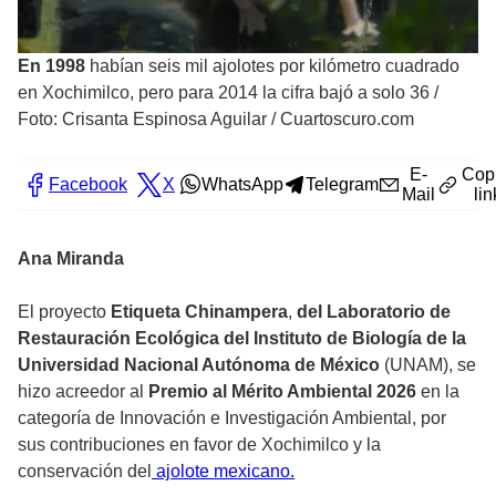
En 1998
habían seis mil ajolotes por kilómetro cuadrado
en Xochimilco, pero para 2014 la cifra bajó a solo 36
/
Foto: Crisanta Espinosa Aguilar / Cuartoscuro.com
E-
Cop
Facebook
X
WhatsApp
Telegram
Mail
lin
Ana Miranda
El proyecto
Etiqueta Chinampera
,
del Laboratorio de
Restauración Ecológica del Instituto de Biología de la
Universidad Nacional Autónoma de México
(UNAM), se
hizo acreedor al
Premio al Mérito Ambiental 2026
en la
categoría de Innovación e Investigación Ambiental, por
sus contribuciones en favor de Xochimilco y la
conservación del
ajolote mexicano.