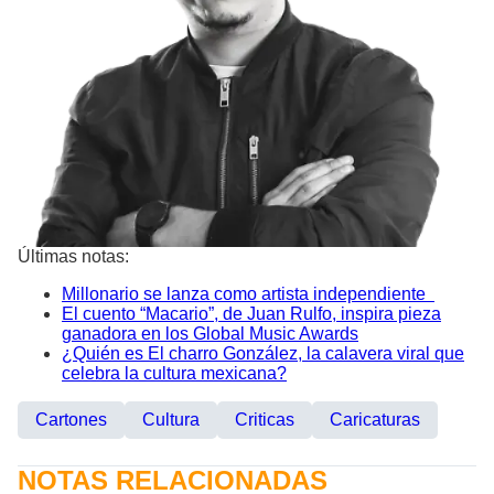
Últimas notas:
Millonario se lanza como artista independiente
El cuento “Macario”, de Juan Rulfo, inspira pieza
ganadora en los Global Music Awards
¿Quién es El charro González, la calavera viral que
celebra la cultura mexicana?
Cartones
Cultura
Criticas
Caricaturas
NOTAS RELACIONADAS