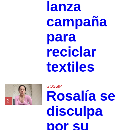
lanza
campaña
para
reciclar
textiles
GOSSIP
Rosalía se
2
disculpa
por su