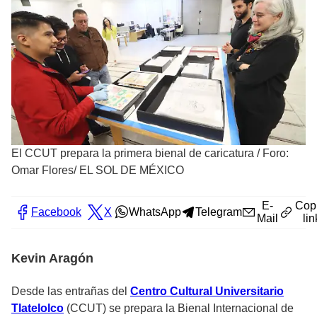
El CCUT prepara la primera bienal de caricatura
/
Foro:
Omar Flores/ EL SOL DE MÉXICO
E-
Cop
Facebook
X
WhatsApp
Telegram
Mail
lin
Kevin Aragón
Desde las entrañas del
Centro Cultural Universitario
Tlatelolco
(CCUT) se prepara la Bienal Internacional de