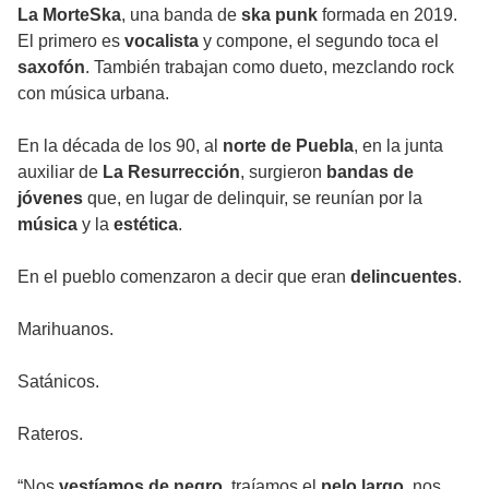
La MorteSka
, una banda de
ska punk
formada en 2019.
El primero es
vocalista
y compone, el segundo toca el
saxofón
. También trabajan como dueto, mezclando rock
con música urbana.
En la década de los 90, al
norte de Puebla
, en la junta
auxiliar de
La Resurrección
, surgieron
bandas de
jóvenes
que, en lugar de delinquir, se reunían por la
música
y la
estética
.
En el pueblo comenzaron a decir que eran
delincuentes
.
Marihuanos.
Satánicos.
Rateros.
“Nos
vestíamos de negro
, traíamos el
pelo largo
, nos