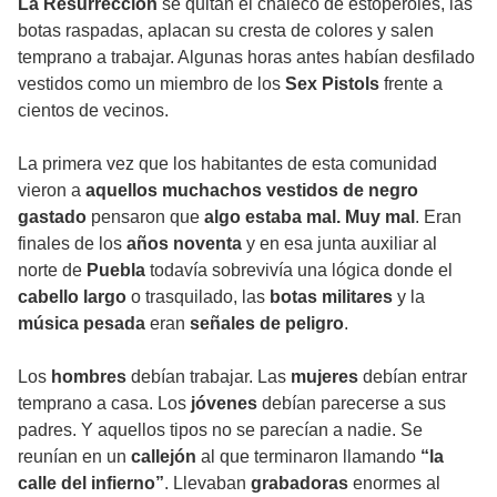
La Resurrección
se quitan el chaleco de estoperoles, las
botas raspadas, aplacan su cresta de colores y salen
temprano a trabajar. Algunas horas antes habían desfilado
vestidos como un miembro de los
Sex Pistols
frente a
cientos de vecinos.
La primera vez que los habitantes de esta comunidad
vieron a
aquellos muchachos vestidos de negro
gastado
pensaron que
algo estaba mal. Muy mal
. Eran
finales de los
años noventa
y en esa junta auxiliar al
norte de
Puebla
todavía sobrevivía una lógica donde el
cabello largo
o trasquilado, las
botas militares
y la
música pesada
eran
señales de peligro
.
Los
hombres
debían trabajar. Las
mujeres
debían entrar
temprano a casa. Los
jóvenes
debían parecerse a sus
padres. Y aquellos tipos no se parecían a nadie. Se
reunían en un
callejón
al que terminaron llamando
“la
calle del infierno”
. Llevaban
grabadoras
enormes al