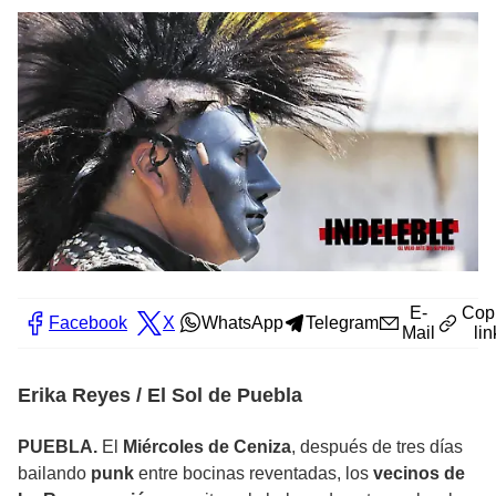
E-
Cop
Facebook
X
WhatsApp
Telegram
Mail
lin
Erika Reyes / El Sol de Puebla
PUEBLA.
El
Miércoles de Ceniza
, después de tres días
bailando
punk
entre bocinas reventadas, los
vecinos de