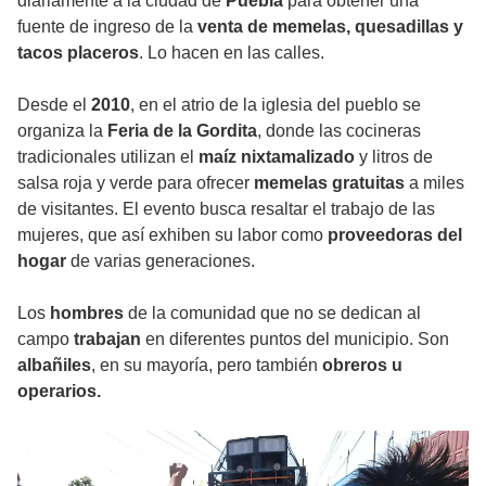
diariamente a la ciudad de
Puebla
para obtener una
fuente de ingreso de la
venta de memelas, quesadillas y
tacos placeros
. Lo hacen en las calles.
Desde el
2010
, en el atrio de la iglesia del pueblo se
organiza la
Feria de la Gordita
, donde las cocineras
tradicionales utilizan el
maíz nixtamalizado
y litros de
salsa roja y verde para ofrecer
memelas gratuitas
a miles
de visitantes. El evento busca resaltar el trabajo de las
mujeres, que así exhiben su labor como
proveedoras del
hogar
de varias generaciones.
Los
hombres
de la comunidad que no se dedican al
campo
trabajan
en diferentes puntos del municipio. Son
albañiles
, en su mayoría, pero también
obreros u
operarios.