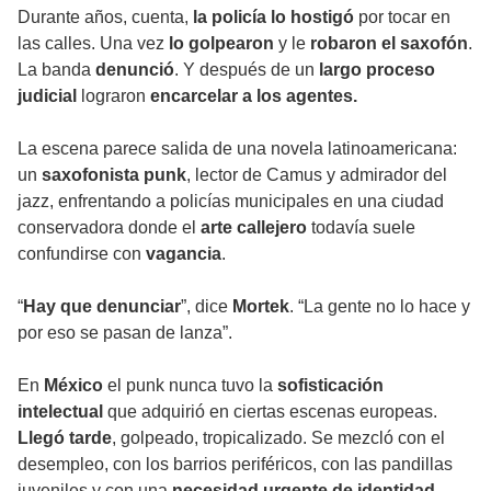
Durante años, cuenta,
la policía lo hostigó
por tocar en
las calles. Una vez
lo golpearon
y le
robaron el saxofón
.
La banda
denunció
. Y después de un
largo proceso
judicial
lograron
encarcelar a los agentes.
La escena parece salida de una novela latinoamericana:
un
saxofonista punk
, lector de Camus y admirador del
jazz, enfrentando a policías municipales en una ciudad
conservadora donde el
arte callejero
todavía suele
confundirse con
vagancia
.
“
Hay que denunciar
”, dice
Mortek
. “La gente no lo hace y
por eso se pasan de lanza”.
En
México
el punk nunca tuvo la
sofisticación
intelectual
que adquirió en ciertas escenas europeas.
Llegó tarde
, golpeado, tropicalizado. Se mezcló con el
desempleo, con los barrios periféricos, con las pandillas
juveniles y con una
necesidad urgente de identidad.