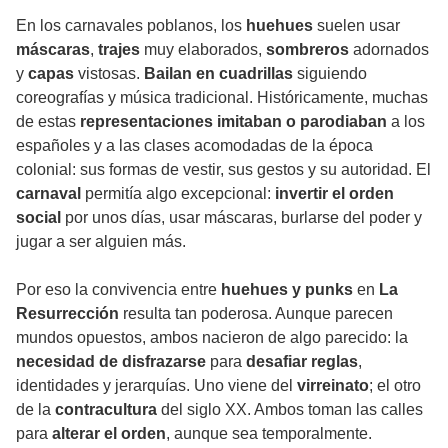
En los carnavales poblanos, los
huehues
suelen usar
máscaras
,
trajes
muy elaborados,
sombreros
adornados
y
capas
vistosas.
Bailan en cuadrillas
siguiendo
coreografías y música tradicional. Históricamente, muchas
de estas
representaciones
imitaban o parodiaban
a los
españoles y a las clases acomodadas de la época
colonial: sus formas de vestir, sus gestos y su autoridad. El
carnaval
permitía algo excepcional:
invertir el orden
social
por unos días, usar máscaras, burlarse del poder y
jugar a ser alguien más.
Por eso la convivencia entre
huehues y punks
en
La
Resurrección
resulta tan poderosa. Aunque parecen
mundos opuestos, ambos nacieron de algo parecido: la
necesidad de disfrazarse
para
desafiar reglas
,
identidades y jerarquías. Uno viene del
virreinato
; el otro
de la
contracultura
del siglo XX. Ambos toman las calles
para
alterar el orden
, aunque sea temporalmente.