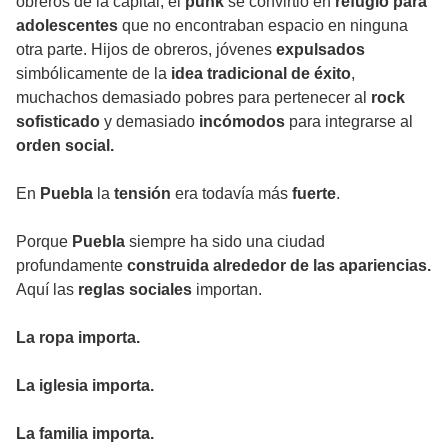
obreros de la capital, el
punk
se convirtió en
refugio para
adolescentes
que no encontraban espacio en ninguna
otra parte. Hijos de obreros, jóvenes
expulsados
simbólicamente de la
idea tradicional de éxito
,
muchachos demasiado pobres para pertenecer al
rock
sofisticado
y demasiado
incómodos
para integrarse al
orden social.
En
Puebla
la
tensión
era todavía más
fuerte
.
Porque
Puebla
siempre ha sido una ciudad
profundamente
construida alrededor de las apariencias.
Aquí las
reglas sociales
importan.
La ropa importa.
La iglesia importa.
La familia importa.