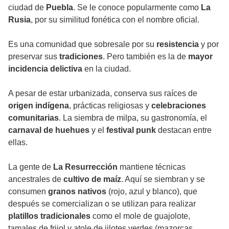
ciudad de
Puebla
. Se le conoce popularmente como
La
Rusia
, por su similitud fonética con el nombre oficial.
Es una comunidad que sobresale por su
resistencia
y por
preservar sus
tradiciones
. Pero también es la de
mayor
incidencia delictiva
en la ciudad.
A pesar de estar urbanizada, conserva sus raíces de
origen indígena
, prácticas religiosas y
celebraciones
comunitarias
. La siembra de milpa, su gastronomía, el
carnaval de huehues
y el
festival punk
destacan entre
ellas.
La gente de
La Resurrección
mantiene técnicas
ancestrales de
cultivo de maíz
. Aquí se siembran y se
consumen
granos nativos
(rojo, azul y blanco), que
después se comercializan o se utilizan para realizar
platillos tradicionales
como el mole de guajolote,
tamales de frijol y atole de jilotes verdes (mazorcas