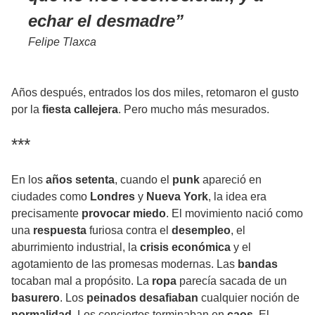
echar el desmadre
Felipe Tlaxca
Años después, entrados los dos miles, retomaron el gusto
por la
fiesta callejera
. Pero mucho más mesurados.
***
En los
años setenta
, cuando el
punk
apareció en
ciudades como
Londres
y
Nueva York
, la idea era
precisamente
provocar miedo
. El movimiento nació como
una
respuesta
furiosa contra el
desempleo
, el
aburrimiento industrial, la
crisis económica
y el
agotamiento de las promesas modernas. Las
bandas
tocaban mal a propósito. La
ropa
parecía sacada de un
basurero
. Los
peinados
desafiaban
cualquier noción de
normalidad
. Los conciertos terminaban en
caos
. El