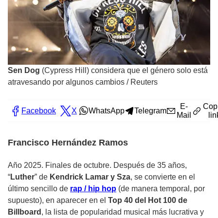
Sen Dog
(Cypress Hill) considera que el género solo está
atravesando por algunos cambios
/
Reuters
E-
Cop
Facebook
X
WhatsApp
Telegram
Mail
lin
Francisco Hernández Ramos
Año 2025. Finales de octubre. Después de 35 años,
“
Luther
” de
Kendrick Lamar y Sza
, se convierte en el
último sencillo de
rap / hip hop
(de manera temporal, por
supuesto), en aparecer en el
Top 40 del Hot 100 de
Billboard
, la lista de popularidad musical más lucrativa y