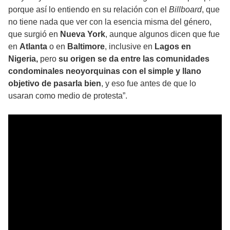
porque así lo entiendo en su relación con el
Billboard
, que
no tiene nada que ver con la esencia misma del género,
que surgió en
Nueva York
, aunque algunos dicen que fue
en
Atlanta
o en
Baltimore
, inclusive en
Lagos en
Nigeria,
pero
su origen se da entre las comunidades
condominales neoyorquinas con el simple y llano
objetivo de pasarla bien
, y eso fue antes de que lo
usaran como medio de protesta”.