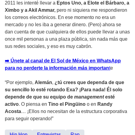
2011 les intenté llevar a
Eptos Uno, a Elote el Bárbaro, a
Ximbo y a Akil Ammar,
pero ni siquiera me respondieron
los correos electrónicos. En ese momento no era un
mercado y no les iba a generar dinero. (Pero) ahora se
dan cuenta de que cualquiera de ellos puede llevar a unas
once mil personas a una plaza pública, sin nada más que
sus redes sociales, y eso es muy cabrón.
➡️ Únete al canal de El Sol de México en WhatsApp
para no perderte la información más importan
t
e
“Por ejemplo,
Alemán
,
¿tú crees que dependa de que
su sencillo lo esté rotando Exa? ¡Para nada! Él solo
depende de que su equipo de
management
esté
activo
. O piensa en
Tino el Pingüino
o en
Randy
Acosta
… ¡Ellos no necesitan de la estructura corporativa
para seguir operando!”
Hip Hop
Entrevistas
Rap