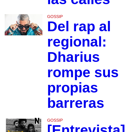
GOSSIP
Del rap al
regional:
Dharius
rompe sus
propias
barreras
GOSSIP
[Entrevista]