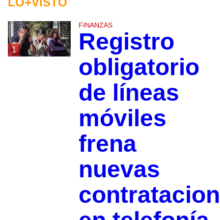
LO+VISTO
FINANZAS
Registro
1
obligatorio
de líneas
móviles
frena
nuevas
contratacio