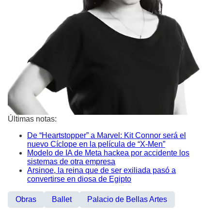
Últimas notas:
De “Heartstopper” a Marvel: Kit Connor será el
nuevo Cíclope en la película de “X-Men”
Modelo de IA de Meta hackea por accidente los
sistemas de otra empresa
Arsinoe, la reina que de ser exiliada pasó a
convertirse en diosa de Egipto
Obras
Ballet
Palacio de Bellas Artes