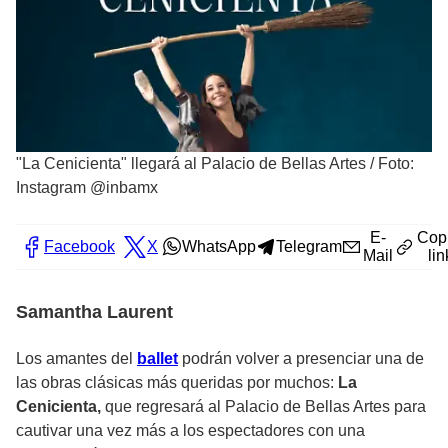
"La Cenicienta" llegará al Palacio de Bellas Artes
/
Foto:
Instagram @inbamx
E-
Cop
Facebook
X
WhatsApp
Telegram
Mail
lin
Samantha Laurent
Los amantes del
ballet
podrán volver a presenciar una de
las obras clásicas más queridas por muchos:
La
Cenicienta,
que regresará al Palacio de Bellas Artes para
cautivar una vez más a los espectadores con una