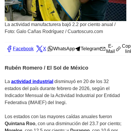
La actividad manufacturera bajó 2.2 por ciento anual
/
Foto: Galo Cañas Rodríguez / Cuartoscuro.com
E-
Cop
Facebook
X
WhatsApp
Telegram
Mail
lin
Rubén Romero / El Sol de México
La
actividad industrial
disminuyó en 20 de los 32
estados del país durante febrero de 2026, según el
Indicador Mensual de la Actividad Industrial por Entidad
Federativa (IMAIEF) del Inegi.
Los estados con las mayores caídas anuales fueron
Quintana Roo
, con una disminución del 23.7 por ciento;
Morelos
, con 12.5 por ciento; y
Durango
, con 10.6 por