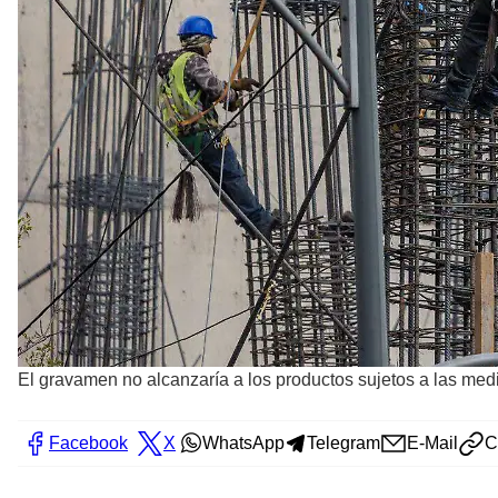
El gravamen no alcanzaría a los productos sujetos a las medi
Facebook
X
WhatsApp
Telegram
E-Mail
C