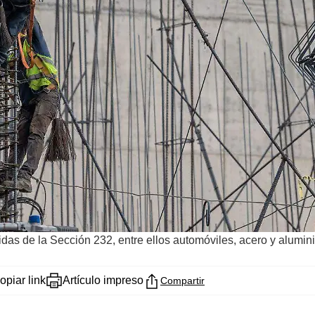
das de la Sección 232, entre ellos automóviles, acero y alumin
opiar link
Artículo impreso
Compartir