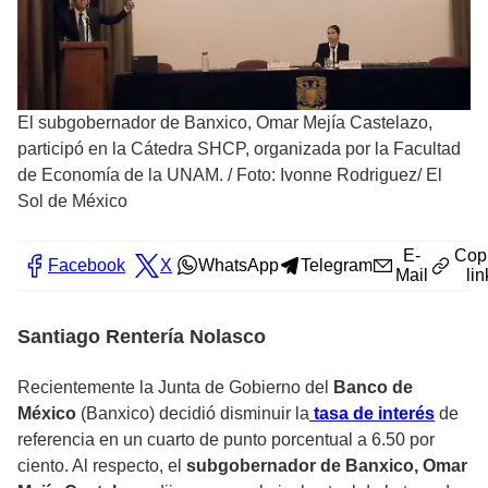
El subgobernador de Banxico, Omar Mejía Castelazo,
participó en la Cátedra SHCP, organizada por la Facultad
de Economía de la UNAM.
/
Foto: Ivonne Rodriguez/ El
Sol de México
E-
Cop
Facebook
X
WhatsApp
Telegram
Mail
lin
Santiago Rentería Nolasco
Recientemente la Junta de Gobierno del
Banco de
México
(Banxico) decidió disminuir la
tasa de interés
de
referencia en un cuarto de punto porcentual a 6.50 por
ciento. Al respecto, el
subgobernador de Banxico, Omar