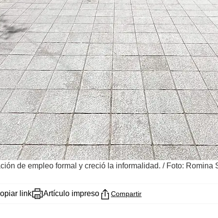
ción de empleo formal y creció la informalidad.
/
Foto: Romina S
opiar link
Artículo impreso
Compartir