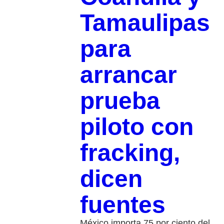
Tamaulipas
para
arrancar
prueba
piloto con
fracking,
dicen
fuentes
México importa 75 por ciento del