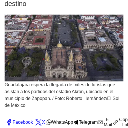
destino
Guadalajara espera la llegada de miles de turistas que
asistan a los partidos del estadio Akron, ubicado en el
municipio de Zapopan.
/
Foto: Roberto Hernández/El Sol
de México
E-
Cop
Facebook
X
WhatsApp
Telegram
Mail
lin